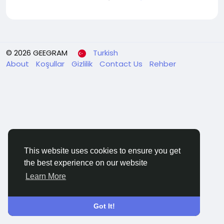
© 2026 GEEGRAM
Turkish
About
Koşullar
Gizlilik
Contact Us
Rehber
This website uses cookies to ensure you get
the best experience on our website
Learn More
Got It!