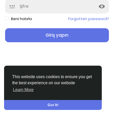
Beni hatırla
Forgotten password?
Giriş yapın
This website uses cookies to ensure you get
the best experience on our website
Learn More
© 2026 GEEGRAM
Turkish
About
Koşullar
Gizlilik
Contact Us
Rehber
Got It!